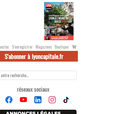
Voir
necter
S’enregistrer
Magazines
Boutique
le
S'abonner à lyoncapitale.fr
panier
réseaux sociaux