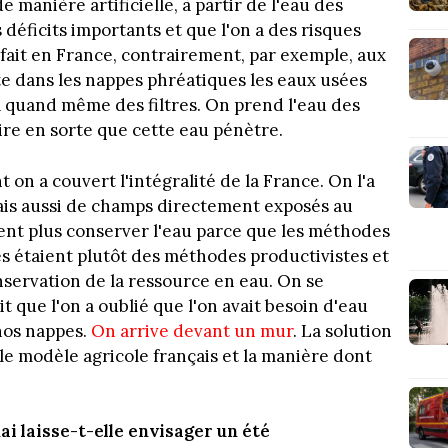
 manière artificielle, à partir de l'eau des
déficits importants et que l'on a des risques
 fait en France, contrairement, par exemple, aux
cte dans les nappes phréatiques les eaux usées
 a quand même des filtres. On prend l'eau des
faire en sorte que cette eau pénètre.
 on a couvert l'intégralité de la France. On l'a
, mais aussi de champs directement exposés au
vent plus conserver l'eau parce que les méthodes
s étaient plutôt des méthodes productivistes et
ervation de la ressource en eau. On se
 que l'on a oublié que l'on avait besoin d'eau
 nos nappes.
On arrive devant un mur
. La solution
e modèle agricole français et la manière dont
i laisse-t-elle envisager un été