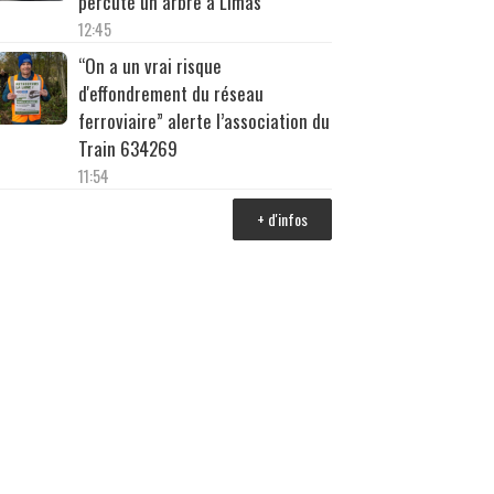
percuté un arbre à Limas
12:45
“On a un vrai risque
d'effondrement du réseau
ferroviaire” alerte l’association du
Train 634269
11:54
+ d'infos