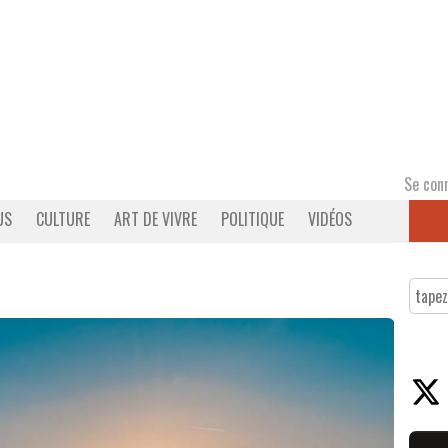
Se con
US
CULTURE
ART DE VIVRE
POLITIQUE
VIDÉOS