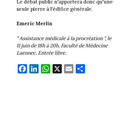
Le débat public n'apportera donc qu'une
seule pierre à l'édifice générale.
Emeric Merlin
" Assistance médicale à la procréation ", le
11 juin de 18h à 20h. Faculté de Médecine
Laennec. Entrée libre.
Fa
Li
W
X
E
Pa
ce
nk
ha
m
rt
bo
ed
ts
ail
ag
ok
In
Ap
er
p