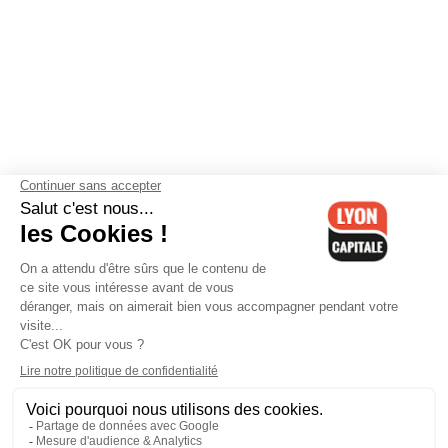
Contactez-nous
-
Mentions légales
-
CGV
-
Politique de
confidentialité
-
Gestion des cookies
-
Lyon Capitale TV
-
Archives