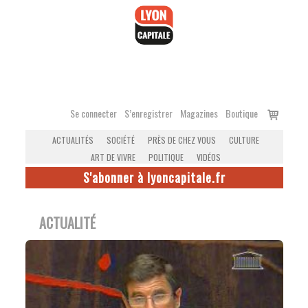
Accéder
au
contenu
Voir
Se connecter
S’enregistrer
Magazines
Boutique
le
ACTUALITÉS
SOCIÉTÉ
PRÈS DE CHEZ VOUS
CULTURE
panier
ART DE VIVRE
POLITIQUE
VIDÉOS
S'abonner à lyoncapitale.fr
ACTUALITÉ