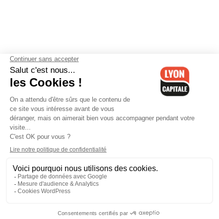
Contactez-nous
-
Mentions légales
-
CGV
-
Politique de
confidentialité
-
Gestion des cookies
-
Lyon Capitale TV
-
Archives
Lyon Capitale
Lyon Capitale - 51 avenue Maréchal Foch - CS 40091 - 69456 Lyon
Cedex 06