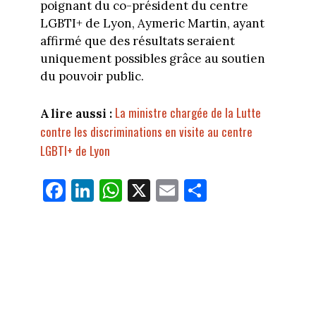
poignant du co-président du centre
LGBTI+ de Lyon, Aymeric Martin, ayant
affirmé que des résultats seraient
uniquement possibles grâce au soutien
du pouvoir public.
La ministre chargée de la Lutte
A lire aussi :
contre les discriminations en visite au centre
LGBTI+ de Lyon
Fa
Li
W
X
E
Pa
ce
nk
ha
m
rt
bo
ed
ts
ail
ag
ok
In
Ap
er
p