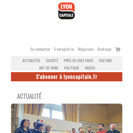
Accéder
au
contenu
Voir
Se connecter
S’enregistrer
Magazines
Boutique
le
ACTUALITÉS
SOCIÉTÉ
PRÈS DE CHEZ VOUS
CULTURE
panier
ART DE VIVRE
POLITIQUE
VIDÉOS
S'abonner à lyoncapitale.fr
ACTUALITÉ