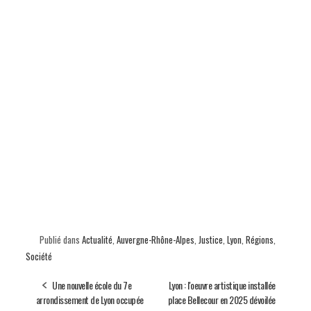
Publié dans
Actualité
,
Auvergne-Rhône-Alpes
,
Justice
,
Lyon
,
Régions
,
Société
Une nouvelle école du 7e
Lyon : l'oeuvre artistique installée
arrondissement de Lyon occupée
place Bellecour en 2025 dévoilée