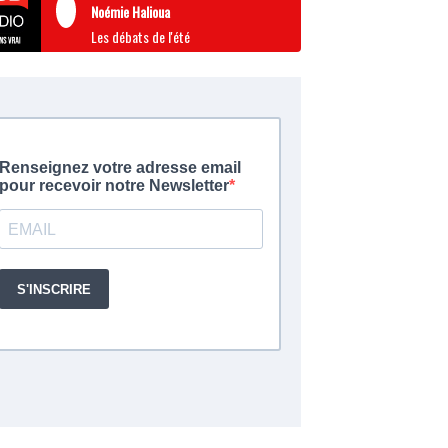
Noémie Halioua
Les débats de l'été