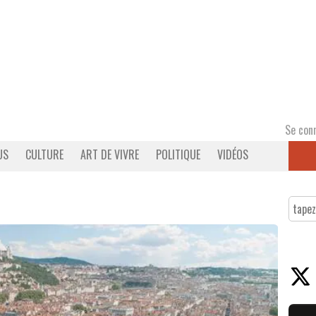
Se con
US
CULTURE
ART DE VIVRE
POLITIQUE
VIDÉOS