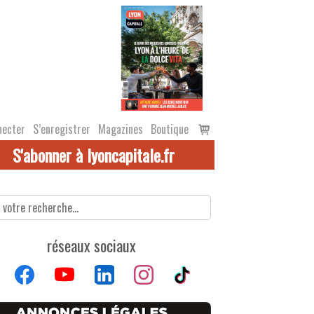
Voir
necter
S’enregistrer
Magazines
Boutique
le
S'abonner à lyoncapitale.fr
panier
réseaux sociaux