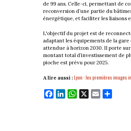
de 99 ans. Celle-ci, permettant de con
reconversion d’une partie du bâtime
énergétique, et faciliter les liaisons 
L'objectif du projet est de reconnecte
adaptant les équipements de la gare
attendue à horizon 2030. Il porte su
montant total d’investissement de pl
pioche est prévu pour 2025.
Lyon : les premières images 
A lire aussi :
Fa
Li
W
X
E
Pa
ce
nk
ha
m
rt
bo
ed
ts
ail
ag
ok
In
Ap
er