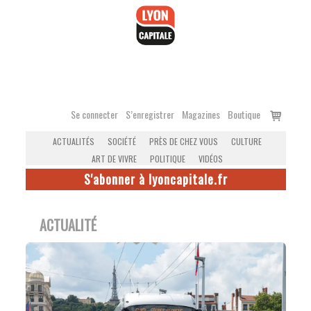
Accéder
au
contenu
Voir
Se connecter
S’enregistrer
Magazines
Boutique
le
ACTUALITÉS
SOCIÉTÉ
PRÈS DE CHEZ VOUS
CULTURE
panier
ART DE VIVRE
POLITIQUE
VIDÉOS
S'abonner à lyoncapitale.fr
ACTUALITÉ