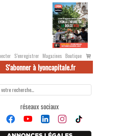
Voir
necter
S’enregistrer
Magazines
Boutique
le
S'abonner à lyoncapitale.fr
panier
réseaux sociaux