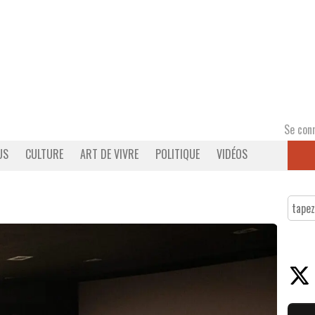
Se con
US
CULTURE
ART DE VIVRE
POLITIQUE
VIDÉOS