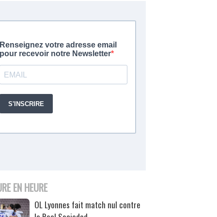
URE EN HEURE
OL Lyonnes fait match nul contre
la Real Sociedad