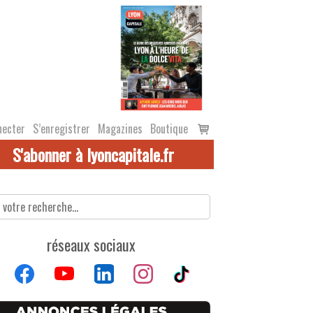
Voir
necter
S’enregistrer
Magazines
Boutique
le
S'abonner à lyoncapitale.fr
panier
réseaux sociaux