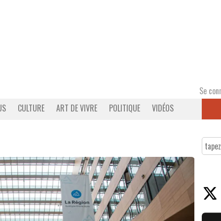
Se con
US
CULTURE
ART DE VIVRE
POLITIQUE
VIDÉOS