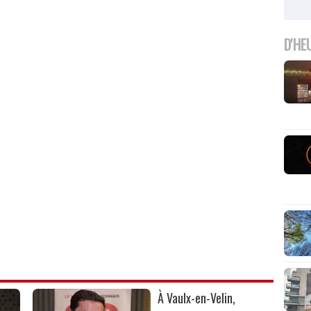
D'HE
À Vaulx-en-Velin,