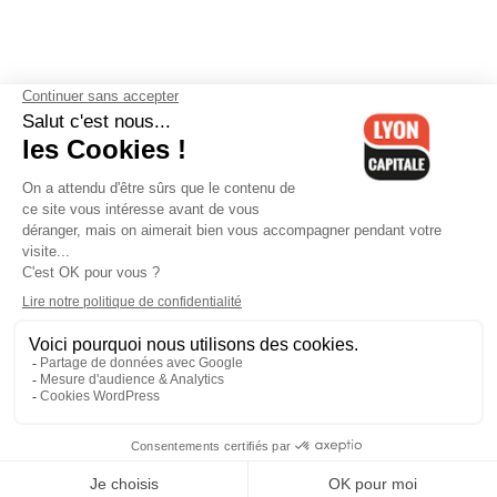
Contactez-nous
-
Mentions légales
-
CGV
-
Politique de
confidentialité
-
Gestion des cookies
-
Lyon Capitale TV
-
Archives
Lyon Capitale
Lyon Capitale - 51 avenue Maréchal Foch - CS 40091 - 69456 Lyon
Cedex 06