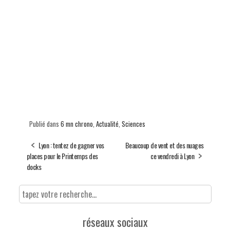
Publié dans
6 mn chrono
,
Actualité
,
Sciences
Lyon : tentez de gagner vos
Beaucoup de vent et des nuages
places pour le Printemps des
ce vendredi à Lyon
docks
réseaux sociaux