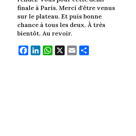
finale à Paris. Merci d'être venus
sur le plateau. Et puis bonne
chance à tous les deux. À très
bientôt. Au revoir.
Fa
Li
W
X
E
Pa
ce
nk
ha
m
rt
bo
ed
ts
ail
ag
ok
In
Ap
er
p