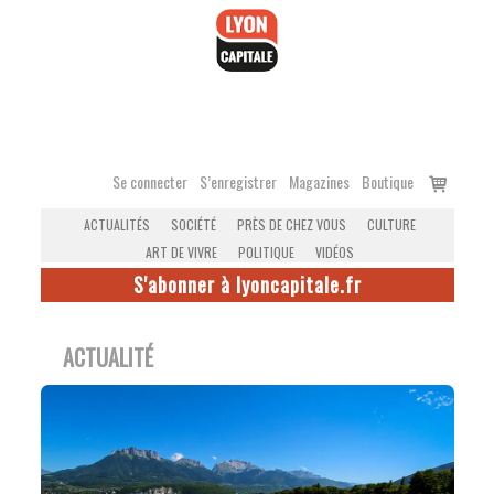
Accéder
au
contenu
Voir
Se connecter
S’enregistrer
Magazines
Boutique
le
ACTUALITÉS
SOCIÉTÉ
PRÈS DE CHEZ VOUS
CULTURE
panier
ART DE VIVRE
POLITIQUE
VIDÉOS
S'abonner à lyoncapitale.fr
ACTUALITÉ