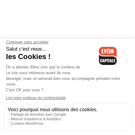
Contactez-nous
-
Mentions légales
-
CGV
-
Politique de
confidentialité
-
Gestion des cookies
-
Lyon Capitale TV
-
Archives
Lyon Capitale
Lyon Capitale - 51 avenue Maréchal Foch - CS 40091 - 69456 Lyon