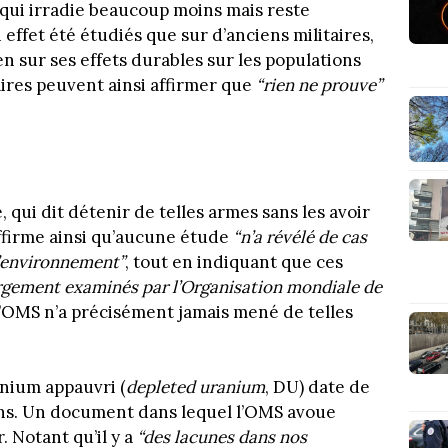
 qui irradie beaucoup moins mais reste
ffet été étudiés que sur d’anciens militaires,
en sur ses effets durables sur les populations
aires peuvent ainsi affirmer que
“rien ne prouve”
 qui dit détenir de telles armes sans les avoir
affirme ainsi qu’aucune étude
“
n’a révélé de cas
’environnement”
, tout en indiquant que ces
largement examinés par l’Organisation mondiale de
 l’OMS n’a précisément jamais mené de telles
anium appauvri (
depleted uranium
, DU) date de
kans. Un document dans lequel l’OMS avoue
 Notant qu’il y a
“
des lacunes dans nos