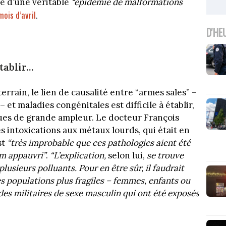
le d’une véritable
“épidémie de malformations
mois d’avril
.
D'HE
établir…
errain, le lien de causalité entre “armes sales” –
et maladies congénitales est difficile à établir,
ues de grande ampleur. Le docteur François
s intoxications aux métaux lourds, qui était en
st
“très improbable que ces pathologies aient été
um appauvri”
.
“L’explication,
selon lui,
se trouve
lusieurs polluants. Pour en être sûr, il faudrait
s populations plus fragiles – femmes, enfants ou
es militaires de sexe masculin qui ont été exposés