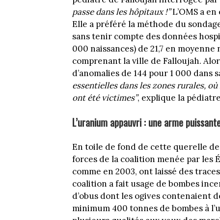
passe dans les hôpitaux !”
L’OMS a en e
Elle a préféré la méthode du sondag
sans tenir compte des données hospit
000 naissances) de 21,7 en moyenne na
comprenant la ville de Falloujah. Alo
d’anomalies de 144 pour 1 000 dans 
essentielles dans les zones rurales, où
ont été victimes”
, explique la pédiatre
L’uranium appauvri : une arme puissan
En toile de fond de cette querelle de
forces de la coalition menée par les 
comme en 2003, ont laissé des traces t
coalition a fait usage de bombes inc
d’obus dont les ogives contenaient de
minimum 400 tonnes de bombes à l’ur