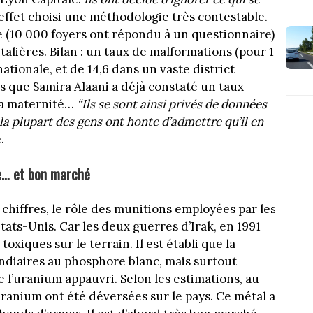
ffet choisi une méthodologie très contestable.
e (10 000 foyers ont répondu à un questionnaire)
alières. Bilan : un taux de malformations (pour 1
tionale, et de 14,6 dans un vaste district
rs que Samira Alaani a déjà constaté un taux
sa maternité…
“Ils se sont ainsi privés de données
 la plupart des gens ont honte d’admettre qu’il en
.
te… et bon marché
 chiffres, le rôle des munitions employées par les
États-Unis. Car les deux guerres d’Irak, en 1991
oxiques sur le terrain. Il est établi que la
endiaires au phosphore blanc, mais surtout
 l’uranium appauvri. Selon les estimations, au
anium ont été déversées sur le pays. Ce métal a