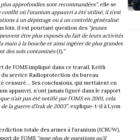
s plus approfondies
sont recommandées”
, elle se
conflit où l’uranium appauvri a été utilisé, il n’est
a
tions à un dépistage ou à un contrôle généralisé
s loin, il est pourtant question des
“jeunes
 peuvent être plus exposés du fait de leurs activités
a main à la bouche et ainsi ingérer de plus grandes
nt des sols contaminés
(1)
.”
 de l’OMS impliqué dans ce travail. Keith
r du service Radioprotection du bureau
été censuré… Ses conclusions, qui mettaient en
um appauvri, n’ont jamais figuré dans le rapport
sque n’ait pas été notifié par l’OMS en 2001, cela
 de la guerre d’Irak de 2003”
, explique-t-il à Lyon
terdiction totale des armes à l’uranium (ICBUW),
apport de l’OMS
“pose plus de questions qu’il