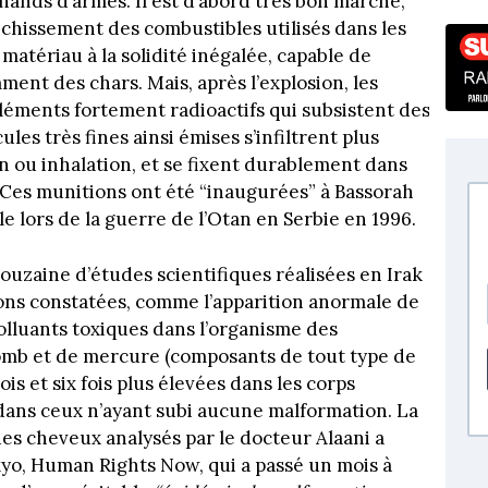
hands d’armes. Il est d’abord très bon marché,
ichissement des combustibles utilisés dans les
 matériau à la solidité inégalée, capable de
ment des chars. Mais, après l’explosion, les
léments fortement radioactifs qui subsistent des
ules très fines ainsi émises s’infiltrent plus
n ou inhalation, et se fixent durablement dans
é.Ces munitions ont été “inaugurées” à Bassorah
e lors de la guerre de l’Otan en Serbie en 1996.
uzaine d’études scientifiques réalisées en Irak
ions constatées, comme l’apparition anormale de
polluants toxiques dans l’organisme des
lomb et de mercure (composants de tout type de
is et six fois plus élevées dans les corps
dans ceux n’ayant subi aucune malformation. La
s cheveux analysés par le docteur Alaani a
yo, Human Rights Now, qui a passé un mois à