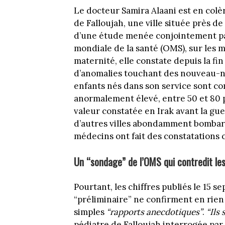
Le docteur Samira Alaani est en colèr
de Falloujah, une ville située près d
d’une étude menée conjointement par 
mondiale de la santé (OMS), sur les 
maternité, elle constate depuis la fin
d’anomalies touchant des nouveau-né
enfants nés dans son service sont con
anormalement élevé, entre 50 et 80 po
valeur constatée en Irak avant la gue
d’autres villes abondamment bombar
médecins ont fait des constatations 
Un “sondage” de l’OMS qui contredit les
Pourtant, les chiffres publiés le 15
“préliminaire” ne confirment en rie
simples
“rapports anecdotiques”
.
“Ils
pédiatre de Falloujah interrogée par