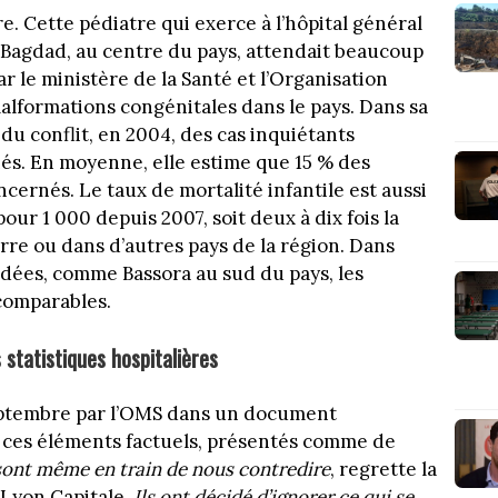
e. Cette pédiatre qui exerce à l’hôpital général
e Bagdad, au centre du pays, attendait beaucoup
le ministère de la Santé et l’Organisation
malformations congénitales dans le pays. Dans sa
 du conflit, en 2004, des cas inquiétants
s. En moyenne, elle estime que 15 % des
cernés. Le taux de mortalité infantile est aussi
ur 1 000 depuis 2007, soit deux à dix fois la
rre ou dans d’autres pays de la région. Dans
dées, comme Bassora au sud du pays, les
comparables.
 statistiques hospitalières
 septembre par l’OMS dans un document
n ces éléments factuels, présentés comme de
 sont même en train de nous contredire
, regrette la
 Lyon Capitale.
Ils ont décidé d’ignorer ce qui se