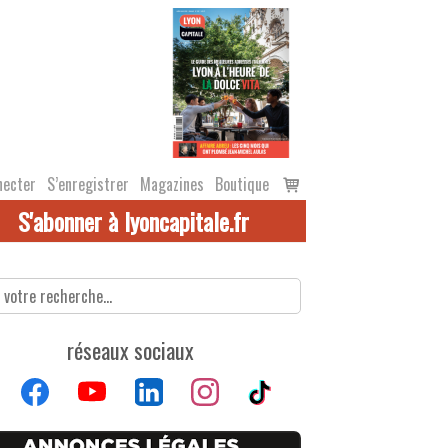
Voir
necter
S’enregistrer
Magazines
Boutique
le
S'abonner à lyoncapitale.fr
panier
réseaux sociaux