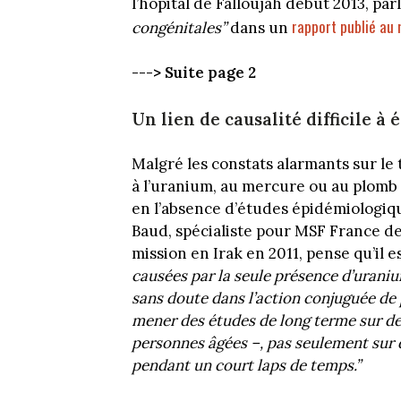
l’hôpital de Falloujah début 2013, par
rapport publié au 
congénitales”
dans un
---> Suite page 2
Un lien de causalité difficile à 
Malgré les constats alarmants sur le t
à l’uranium, au mercure ou au plomb – 
en l’absence d’études épidémiologiq
Baud, spécialiste pour MSF France de
mission en Irak en 2011, pense qu’il e
causées par la seule présence d’urani
sans doute dans l’action conjuguée de p
mener des études de long terme sur de
personnes âgées –, pas seulement sur d
pendant un court laps de temps.”