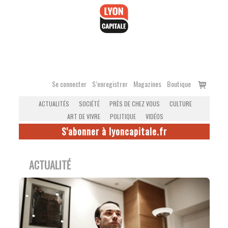
Accéder
au
contenu
Voir
Se connecter
S’enregistrer
Magazines
Boutique
le
ACTUALITÉS
SOCIÉTÉ
PRÈS DE CHEZ VOUS
CULTURE
panier
ART DE VIVRE
POLITIQUE
VIDÉOS
S'abonner à lyoncapitale.fr
ACTUALITÉ