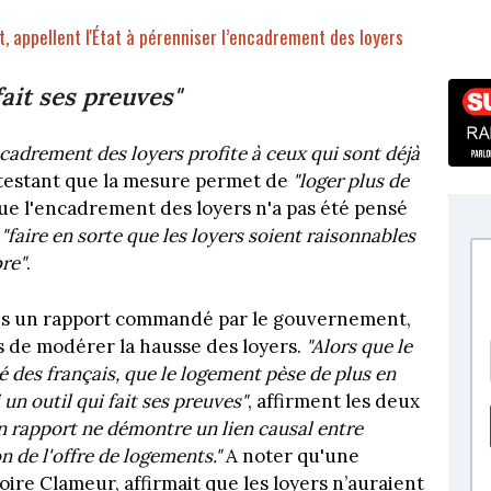
, appellent l'État à pérenniser l’encadrement des loyers
fait ses preuves"
ncadrement des loyers profite à ceux qui sont déjà
estant que la mesure permet de
"loger plus de
que l'encadrement des loyers n'a pas été pensé
r
"faire en sorte que les loyers soient raisonnables
bre"
.
près un rapport commandé par le gouvernement,
s de modérer la hausse des loyers.
"Alors que le
é des français, que le logement pèse de plus en
un outil qui fait ses preuves"
, affirment les deux
n rapport ne démontre un lien causal entre
 de l'offre de logements."
A noter qu'une
ire Clameur, affirmait que les loyers n’auraient