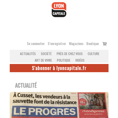
Accéder
au
contenu
Voir
Se connecter
S’enregistrer
Magazines
Boutique
le
ACTUALITÉS
SOCIÉTÉ
PRÈS DE CHEZ VOUS
CULTURE
panier
ART DE VIVRE
POLITIQUE
VIDÉOS
S'abonner à lyoncapitale.fr
ACTUALITÉ