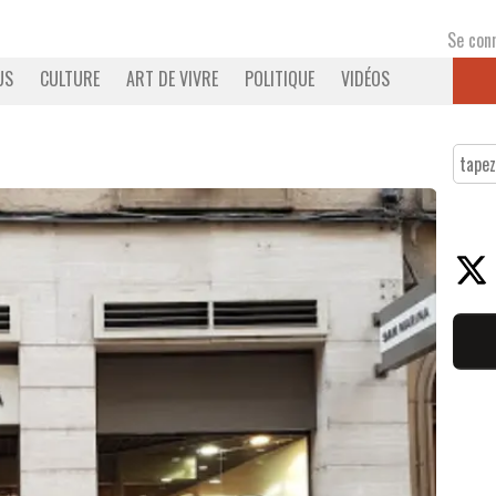
Se con
US
CULTURE
ART DE VIVRE
POLITIQUE
VIDÉOS