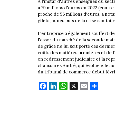
À l'instar d'autres enseignes du sect
à 79 millions d'euros en 2022 (contre 
proche de 56 millions d'euros, a n
gilets jaunes puis de la crise sanitai
L'entreprise a également souffert de
l'essor du marché de la seconde main, 
de grâce ne lui soit porté ces dernier
coûts des matières premières et de l
en redressement judiciaire et la repr
chaussures André, qui évolue elle au
du tribunal de commerce début févri
Fa
Li
W
X
E
Pa
ce
nk
ha
m
rt
bo
ed
ts
ail
ag
ok
In
Ap
er