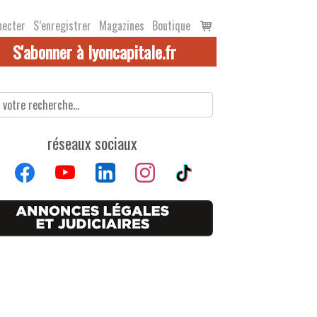
Voir
necter
S’enregistrer
Magazines
Boutique
le
S'abonner à lyoncapitale.fr
panier
réseaux sociaux