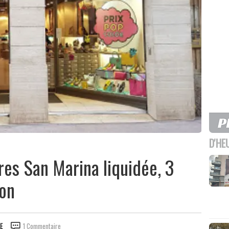
D'HE
es San Marina liquidée, 3
yon
E
1 Commentaire