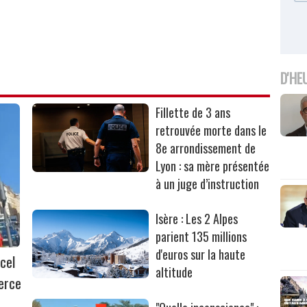
D'HE
Fillette de 3 ans
retrouvée morte dans le
8e arrondissement de
Lyon : sa mère présentée
à un juge d’instruction
Isère : Les 2 Alpes
parient 135 millions
d'euros sur la haute
cel
altitude
erce