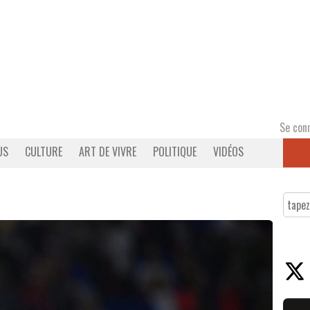
Se con
US
CULTURE
ART DE VIVRE
POLITIQUE
VIDÉOS