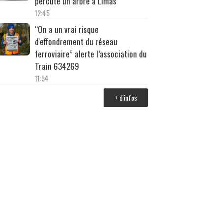
percuté un arbre à Limas
12:45
“On a un vrai risque
d'effondrement du réseau
ferroviaire” alerte l’association du
Train 634269
11:54
+ d'infos