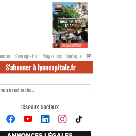
Voir
necter
S’enregistrer
Magazines
Boutique
le
S'abonner à lyoncapitale.fr
panier
réseaux sociaux