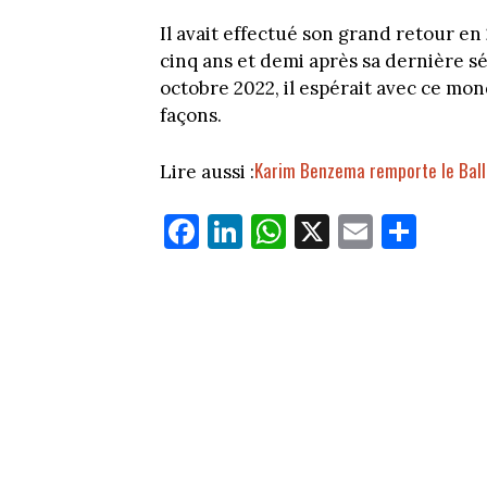
Il avait effectué son grand retour en
cinq ans et demi après sa dernière sé
octobre 2022, il espérait avec ce mon
façons.
Karim Benzema remporte le Ballon
Lire aussi :
Fa
Li
W
X
E
Pa
ce
nk
ha
m
rt
bo
ed
ts
ail
ag
ok
In
Ap
er
p