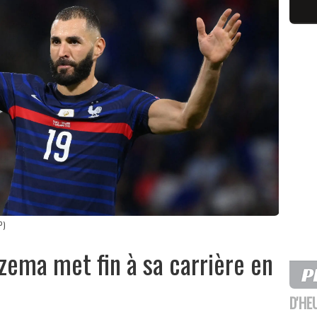
P)
zema met fin à sa carrière en
D'HE