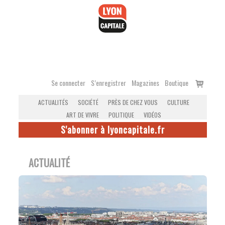
Accéder
au
contenu
Voir
Se connecter
S’enregistrer
Magazines
Boutique
le
ACTUALITÉS
SOCIÉTÉ
PRÈS DE CHEZ VOUS
CULTURE
panier
ART DE VIVRE
POLITIQUE
VIDÉOS
S'abonner à lyoncapitale.fr
ACTUALITÉ