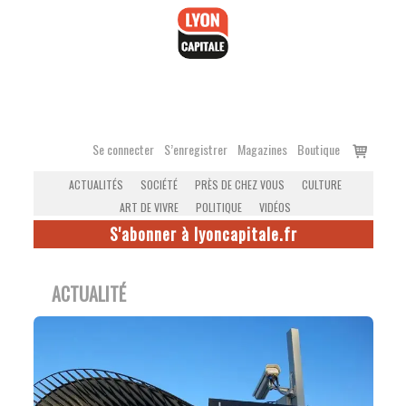
Accéder
au
contenu
Voir
Se connecter
S’enregistrer
Magazines
Boutique
le
ACTUALITÉS
SOCIÉTÉ
PRÈS DE CHEZ VOUS
CULTURE
panier
ART DE VIVRE
POLITIQUE
VIDÉOS
S'abonner à lyoncapitale.fr
ACTUALITÉ