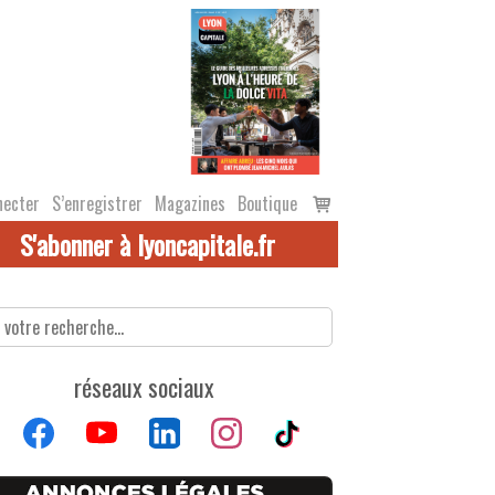
Voir
necter
S’enregistrer
Magazines
Boutique
le
S'abonner à lyoncapitale.fr
panier
réseaux sociaux