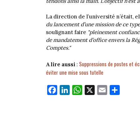
tendons ainsi la main. L’objectif n’est
La direction de l’université n’était, e
du lancement d’une mission de ce type
soulignant faire
"pleinement confiance
de mandatement d’office envers la Ré
Comptes."
Suppressions de postes et é
A lire aussi
:
éviter une mise sous tutelle
Fa
Li
W
X
E
Pa
ce
nk
ha
m
rt
bo
ed
ts
ail
ag
ok
In
Ap
er
p