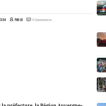
13:54
PAR
LR
4 Commentaires
la préfecture, la Région Auvergne-