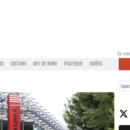
Se con
US
CULTURE
ART DE VIVRE
POLITIQUE
VIDÉOS