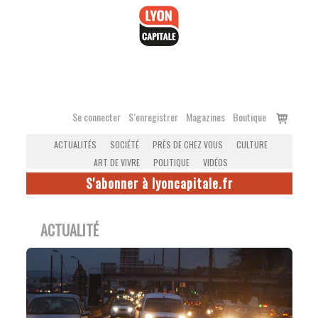
Accéder
au
contenu
Voir
Se connecter
S’enregistrer
Magazines
Boutique
le
ACTUALITÉS
SOCIÉTÉ
PRÈS DE CHEZ VOUS
CULTURE
panier
ART DE VIVRE
POLITIQUE
VIDÉOS
S'abonner à lyoncapitale.fr
ACTUALITÉ