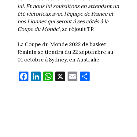
lui. Et nous lui souhaitons en attendant un
été victorieux avec l’équipe de France et
nos Lionnes qui seront à ses côtés à la
Coupe du Monde
", se réjouit TP.
La Coupe du Monde 2022 de basket
féminin se tiendra du 22 septembre au
01 octobre à Sydney, en Australie.
Fa
Li
W
X
E
Pa
ce
nk
ha
m
rt
bo
ed
ts
ail
ag
ok
In
Ap
er
p