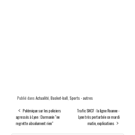
Publié dans
Actualité
,
Basket-ball
,
Sports - autres
Polémique sur les policiers
Trafic SNCF : la ligne Roanne -
agressés à Lyon : Darmanin "ne
Lyon très perturbée ce mardi
regrette absolument rien"
matin, explications