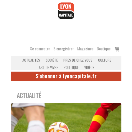
Accéder
au
contenu
Voir
Se connecter
S’enregistrer
Magazines
Boutique
le
ACTUALITÉS
SOCIÉTÉ
PRÈS DE CHEZ VOUS
CULTURE
panier
ART DE VIVRE
POLITIQUE
VIDÉOS
S'abonner à lyoncapitale.fr
ACTUALITÉ