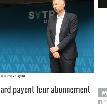
de sa métropole. (@NC)
nard payent leur abonnement
D'HE