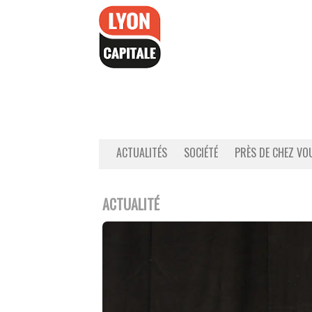
Accéder
au
contenu
ACTUALITÉS
SOCIÉTÉ
PRÈS DE CHEZ VO
ACTUALITÉ