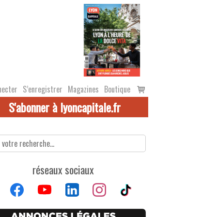
Voir
necter
S’enregistrer
Magazines
Boutique
le
S'abonner à lyoncapitale.fr
panier
réseaux sociaux