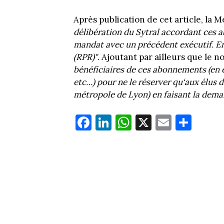
Après publication de cet article, la 
délibération du Sytral accordant ces
mandat avec un précédent exécutif. En 
(RPR)"
. Ajoutant par ailleurs que le n
bénéficiaires de ces abonnements (en e
etc…) pour ne le réserver qu‘aux élus d
métropole de Lyon) en faisant la dem
Fa
Li
W
X
E
Pa
ce
nk
ha
m
rt
bo
ed
ts
ail
ag
ok
In
Ap
er
p