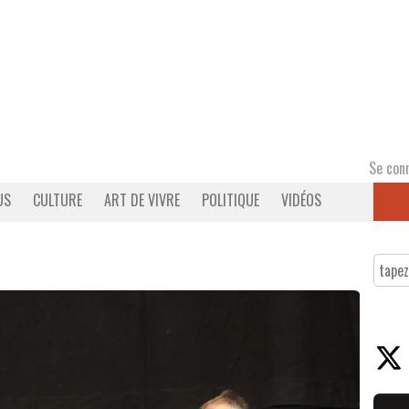
Se con
US
CULTURE
ART DE VIVRE
POLITIQUE
VIDÉOS