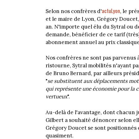
actuLyon
Selon nos confrères d'
, le pr
et le maire de Lyon, Grégory Doucet
an. N'importe quel élu du Sytral ou de
demande, bénéficier de ce tarif (très)
abonnement annuel au prix classique 
Nos confrères ne sont pas parvenus à 
ristourne, Sytral mobilités n'ayant pa
de Bruno Bernard, par ailleurs prési
"
se substituent aux déplacements motor
qui représente une économie pour la c
vertueux
".
Au-delà de l'avantage, dont chacun jug
Gilbert a souhaité dénoncer selon el
Grégory Doucet se sont positionnés co
quasiment.