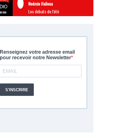
Noémie Halioua
Les débats de l'été