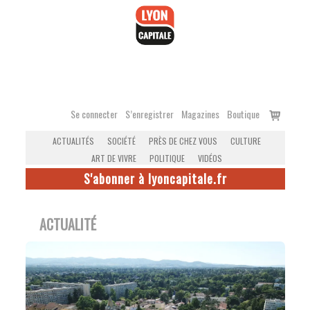
Accéder
au
contenu
Voir
Se connecter
S’enregistrer
Magazines
Boutique
le
ACTUALITÉS
SOCIÉTÉ
PRÈS DE CHEZ VOUS
CULTURE
panier
ART DE VIVRE
POLITIQUE
VIDÉOS
S'abonner à lyoncapitale.fr
ACTUALITÉ