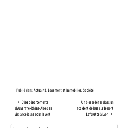
Publié dans
Actualité
,
Logement et Immobilier
,
Société
Cinq départements
Un blessé léger dans un
d’Auvergne-Rhône-Alpes en
accident de bus sur le pont
vigilance jaune pour le vent
Lafayette à Lyon