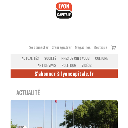
Accéder
au
contenu
Voir
Se connecter
S’enregistrer
Magazines
Boutique
le
ACTUALITÉS
SOCIÉTÉ
PRÈS DE CHEZ VOUS
CULTURE
panier
ART DE VIVRE
POLITIQUE
VIDÉOS
S'abonner à lyoncapitale.fr
ACTUALITÉ