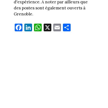
d'expérience. A noter par ailleurs que
des postes sont également ouverts à
Grenoble.
Fa
Li
W
X
E
Pa
ce
nk
ha
m
rt
bo
ed
ts
ail
ag
ok
In
Ap
er
p