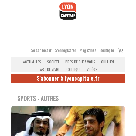
Accéder
au
contenu
Voir
Se connecter
S’enregistrer
Magazines
Boutique
le
ACTUALITÉS
SOCIÉTÉ
PRÈS DE CHEZ VOUS
CULTURE
panier
ART DE VIVRE
POLITIQUE
VIDÉOS
S'abonner à lyoncapitale.fr
SPORTS - AUTRES