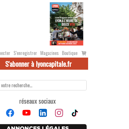
Voir
necter
S’enregistrer
Magazines
Boutique
le
S'abonner à lyoncapitale.fr
panier
réseaux sociaux