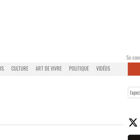
Se con
US
CULTURE
ART DE VIVRE
POLITIQUE
VIDÉOS