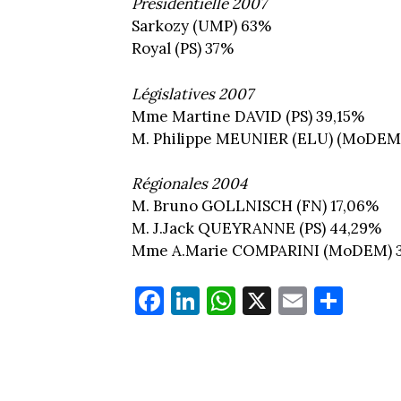
Présidentielle 2007
Sarkozy (UMP) 63%
Royal (PS) 37%
Législatives 2007
Mme Martine DAVID (PS) 39,15%
M. Philippe MEUNIER (ELU) (MoDEM
Régionales 2004
M. Bruno GOLLNISCH (FN) 17,06%
M. J.Jack QUEYRANNE (PS) 44,29%
Mme A.Marie COMPARINI (MoDEM) 
Fa
Li
W
X
E
Pa
ce
nk
ha
m
rt
bo
ed
ts
ail
ag
ok
In
Ap
er