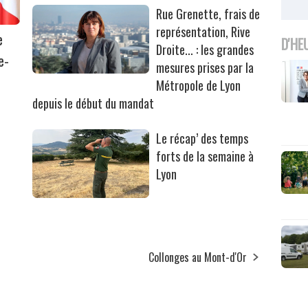
Rue Grenette, frais de
représentation, Rive
e
D'HE
Droite... : les grandes
e-
mesures prises par la
Métropole de Lyon
depuis le début du mandat
Le récap’ des temps
forts de la semaine à
Lyon
Collonges au Mont-d'Or