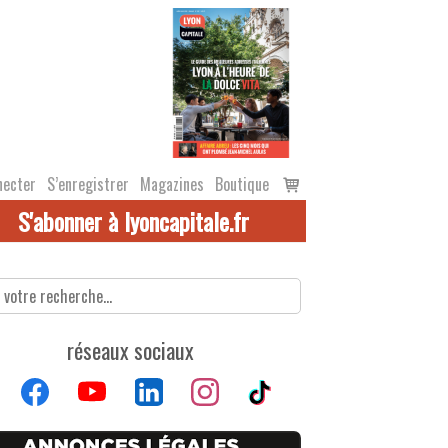
Voir
necter
S’enregistrer
Magazines
Boutique
le
S'abonner à lyoncapitale.fr
panier
réseaux sociaux