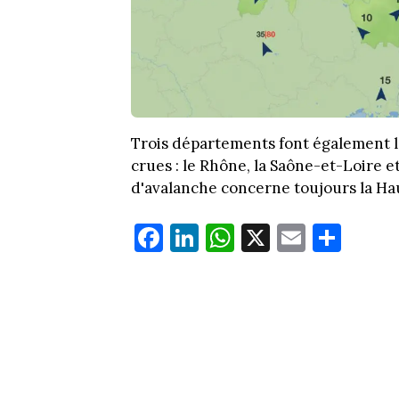
Trois départements font également l'
crues : le Rhône, la Saône-et-Loire et
d'avalanche concerne toujours la Haut
Fa
Li
W
X
E
Pa
ce
nk
ha
m
rt
bo
ed
ts
ail
ag
ok
In
Ap
er
p