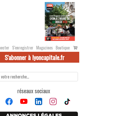
Voir
necter
S’enregistrer
Magazines
Boutique
le
S'abonner à lyoncapitale.fr
panier
réseaux sociaux