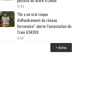
percuté un arbre à Limas
12:45
“On a un vrai risque
d'effondrement du réseau
ferroviaire” alerte l’association du
Train 634269
11:54
+ d'infos