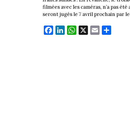
filmées avec les caméras, n’a pas ét
seront jugés le 7 avril prochain par 
Fa
Li
W
X
E
Pa
ce
nk
ha
m
rt
bo
ed
ts
ail
ag
ok
In
Ap
er
p