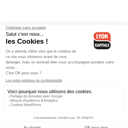
Contactez-nous
-
Mentions légales
-
CGV
-
Politique de
confidentialité
-
Gestion des cookies
-
Lyon Capitale TV
-
Archives
Lyon Capitale
Lyon Capitale - 51 avenue Maréchal Foch - CS 40091 - 69456 Lyon
Cedex 06