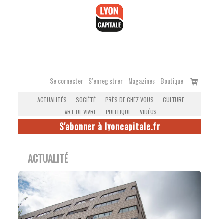
Accéder
au
contenu
Voir
Se connecter
S’enregistrer
Magazines
Boutique
le
ACTUALITÉS
SOCIÉTÉ
PRÈS DE CHEZ VOUS
CULTURE
panier
ART DE VIVRE
POLITIQUE
VIDÉOS
S'abonner à lyoncapitale.fr
ACTUALITÉ