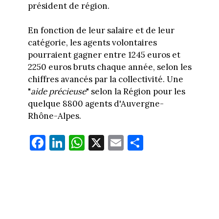
président de région.
En fonction de leur salaire et de leur
catégorie, les agents volontaires
pourraient gagner entre 1245 euros et
2250 euros bruts chaque année, selon les
chiffres avancés par la collectivité. Une
"
aide précieuse
" selon la Région pour les
quelque 8800 agents d'Auvergne-
Rhône-Alpes.
Fa
Li
W
X
E
Pa
ce
nk
ha
m
rt
bo
ed
ts
ail
ag
ok
In
Ap
er
p