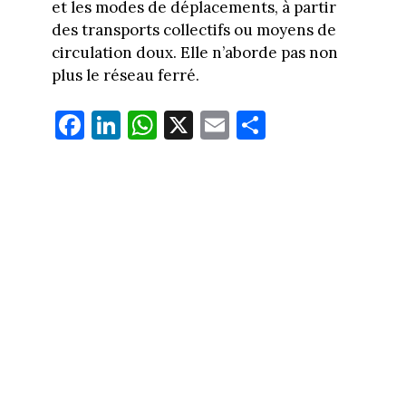
et les modes de déplacements, à partir
des transports collectifs ou moyens de
circulation doux. Elle n’aborde pas non
plus le réseau ferré.
Fa
Li
W
X
E
Pa
ce
nk
ha
m
rt
bo
ed
ts
ail
ag
ok
In
Ap
er
p