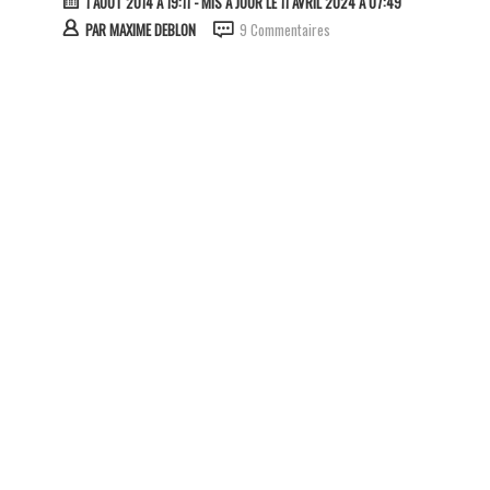
1 AOÛT 2014 À 19:11
- MIS À JOUR LE 11 AVRIL 2024 À 07:49
PAR
MAXIME DEBLON
9 Commentaires