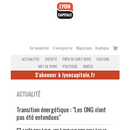
Accéder
au
contenu
Voir
Se connecter
S’enregistrer
Magazines
Boutique
le
ACTUALITÉS
SOCIÉTÉ
PRÈS DE CHEZ VOUS
CULTURE
panier
ART DE VIVRE
POLITIQUE
VIDÉOS
S'abonner à lyoncapitale.fr
ACTUALITÉ
Transition énergétique : "Les ONG n’ont
pas été entendues"