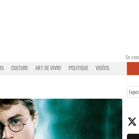
Se con
US
CULTURE
ART DE VIVRE
POLITIQUE
VIDÉOS