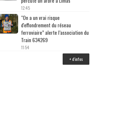
percuté un arbre à Limas
12:45
“On a un vrai risque
d'effondrement du réseau
ferroviaire” alerte l’association du
Train 634269
11:54
+ d'infos