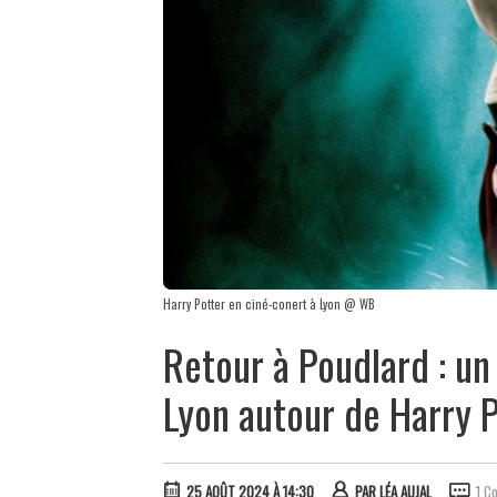
Harry Potter en ciné-conert à Lyon @ WB
Retour à Poudlard : u
Lyon autour de Harry 
25 AOÛT 2024 À 14:30
PAR
LÉA AUJAL
1 C