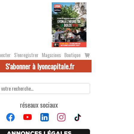
Voir
necter
S’enregistrer
Magazines
Boutique
le
S'abonner à lyoncapitale.fr
panier
réseaux sociaux