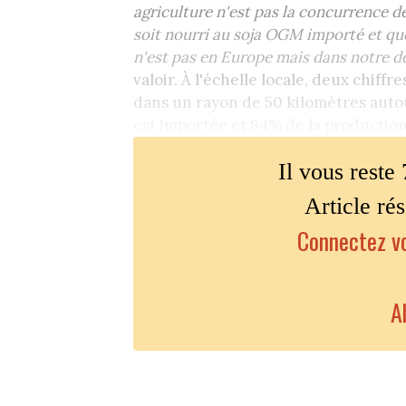
agriculture n'est pas la concurrence des
soit nourri au soja OGM importé et que
n'est pas en Europe mais dans notre d
valoir. À l'échelle locale, deux chiffr
dans un rayon de 50 kilomètres autou
est importée et 84% de la production
Il vous reste 
Article ré
Connectez vo
A