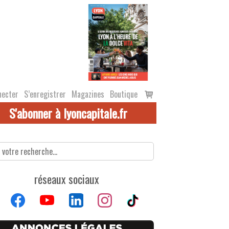
Voir
necter
S’enregistrer
Magazines
Boutique
le
S'abonner à lyoncapitale.fr
panier
réseaux sociaux