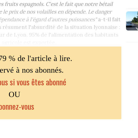
 fruits espagnols. C'est le fait que notre bétail
 le prix de nos volailles en dépende. Le danger
épendance à l'égard d'autres puissances"
a-t-il fait
es résument l'absurdité de la situation lyonnaise :
r de Lyon, 95% de l'alimentation des habitants
 agricole est exportée.
79 % de l'article à lire.
servé à nos abonnés.
us si vous êtes abonné
OU
bonnez-vous