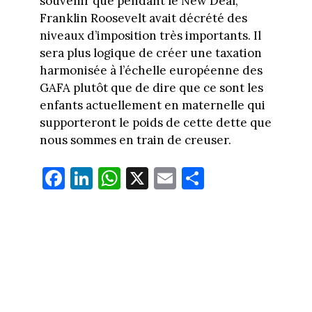
souvenir que pendant le New Deal,
Franklin Roosevelt avait décrété des
niveaux d’imposition très importants. Il
sera plus logique de créer une taxation
harmonisée à l’échelle européenne des
GAFA plutôt que de dire que ce sont les
enfants actuellement en maternelle qui
supporteront le poids de cette dette que
nous sommes en train de creuser.
Fa
Li
W
X
E
Pa
ce
nk
ha
m
rt
bo
ed
ts
ail
ag
ok
In
Ap
er
p