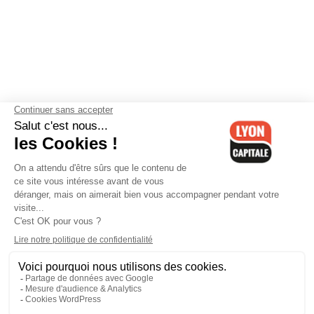
Contactez-nous
-
Mentions légales
-
CGV
-
Politique de
confidentialité
-
Gestion des cookies
-
Lyon Capitale TV
-
Archives
Lyon Capitale