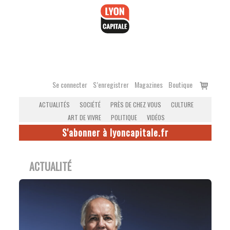
Accéder
au
contenu
Voir
Se connecter
S’enregistrer
Magazines
Boutique
le
ACTUALITÉS
SOCIÉTÉ
PRÈS DE CHEZ VOUS
CULTURE
panier
ART DE VIVRE
POLITIQUE
VIDÉOS
S'abonner à lyoncapitale.fr
ACTUALITÉ