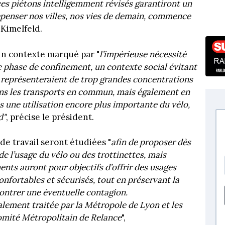
aces piétons intelligemment révisés garantiront un
epenser nos villes, nos vies de demain, commence
 Kimelfeld.
un contexte marqué par "
l’impérieuse nécessité
te phase de confinement, un contexte social évitant
 représenteraient de trop grandes concentrations
ns les transports en commun, mais également en
ns une utilisation encore plus importante du vélo,
d"
, précise le président.
de travail seront étudiées "
afin de proposer dès
e l’usage du vélo ou des trottinettes, mais
ts auront pour objectifs d’offrir des usages
confortables et sécurisés, tout en préservant la
contrer une éventuelle contagion.
lement traitée par la Métropole de Lyon et les
omité Métropolitain de Relance
",