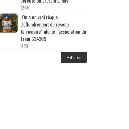
percuté un arbre à Limas
12:45
“On a un vrai risque
d'effondrement du réseau
ferroviaire” alerte l’association du
Train 634269
11:54
+ d'infos