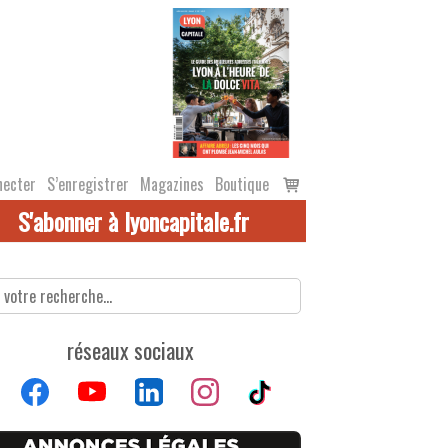
Voir
necter
S’enregistrer
Magazines
Boutique
le
S'abonner à lyoncapitale.fr
panier
réseaux sociaux