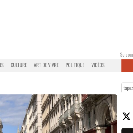
Se con
US
CULTURE
ART DE VIVRE
POLITIQUE
VIDÉOS