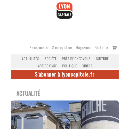
Accéder
au
contenu
Voir
Se connecter
S’enregistrer
Magazines
Boutique
le
ACTUALITÉS
SOCIÉTÉ
PRÈS DE CHEZ VOUS
CULTURE
panier
ART DE VIVRE
POLITIQUE
VIDÉOS
S'abonner à lyoncapitale.fr
ACTUALITÉ