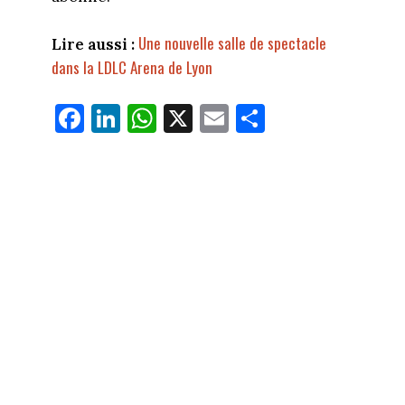
Une nouvelle salle de spectacle
Lire aussi :
dans la LDLC Arena de Lyon
Fa
Li
W
X
E
Pa
ce
nk
ha
m
rt
bo
ed
ts
ail
ag
ok
In
Ap
er
p