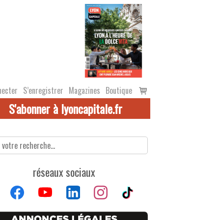
Voir
necter
S’enregistrer
Magazines
Boutique
le
S'abonner à lyoncapitale.fr
panier
réseaux sociaux