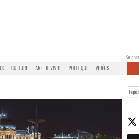
Se con
US
CULTURE
ART DE VIVRE
POLITIQUE
VIDÉOS