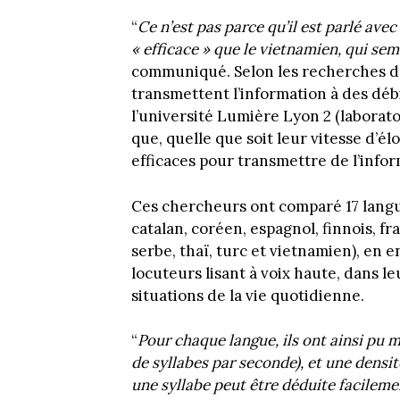
“
Ce n’est pas parce qu’il est parlé ave
« efficace » que le vietnamien, qui semb
communiqué. Selon les recherches de
transmettent l’information à des débi
l’université Lumière Lyon 2 (labora
que, quelle que soit leur vitesse d’é
efficaces pour transmettre de l’infor
Ces chercheurs ont comparé 17 langue
catalan, coréen, espagnol, finnois, fr
serbe, thaï, turc et vietnamien), en 
locuteurs lisant à voix haute, dans l
situations de la vie quotidienne.
“
Pour chaque langue, ils ont ainsi pu m
de syllabes par seconde), et une densi
une syllabe peut être déduite facileme