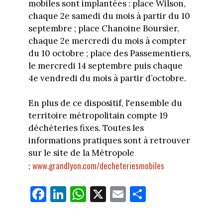
mobiles sont implantées : place Wilson,
chaque 2e samedi du mois à partir du 10
septembre ; place Chanoine Boursier,
chaque 2e mercredi du mois à compter
du 10 octobre ; place des Passementiers,
le mercredi 14 septembre puis chaque
4e vendredi du mois à partir d’octobre.
En plus de ce dispositif, l'ensemble du
territoire métropolitain compte 19
déchèteries fixes. Toutes les
informations pratiques sont à retrouver
sur le site de la Métropole
www.grandlyon.com/decheteriesmobiles
:
Fa
Li
W
X
E
Pa
ce
nk
ha
m
rt