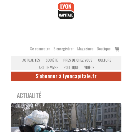
Accéder
au
contenu
Voir
Se connecter
S’enregistrer
Magazines
Boutique
le
ACTUALITÉS
SOCIÉTÉ
PRÈS DE CHEZ VOUS
CULTURE
panier
ART DE VIVRE
POLITIQUE
VIDÉOS
S'abonner à lyoncapitale.fr
ACTUALITÉ