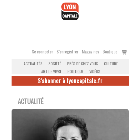
Accéder
au
contenu
Voir
Se connecter
S’enregistrer
Magazines
Boutique
le
ACTUALITÉS
SOCIÉTÉ
PRÈS DE CHEZ VOUS
CULTURE
panier
ART DE VIVRE
POLITIQUE
VIDÉOS
S'abonner à lyoncapitale.fr
ACTUALITÉ