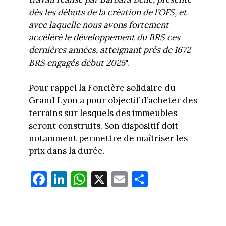
dès les débuts de la création de l’OFS, et
avec laquelle nous avons fortement
accéléré le développement du BRS ces
dernières années, atteignant près de 1672
BRS engagés début 2025
".
Pour rappel la Foncière solidaire du
Grand Lyon a pour objectif d’acheter des
terrains sur lesquels des immeubles
seront construits. Son dispositif doit
notamment permettre de maîtriser les
prix dans la durée.
Fa
Li
W
X
E
Pa
ce
nk
ha
m
rt
bo
ed
ts
ail
ag