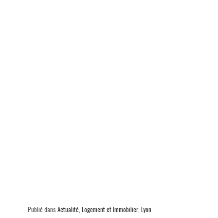
ok
In
Ap
er
p
Publié dans
Actualité
,
Logement et Immobilier
,
Lyon