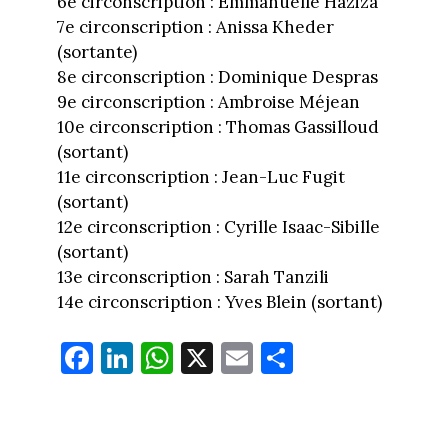
6e circonscription : Emmanuelle Haziza
7e circonscription : Anissa Kheder
(sortante)
8e circonscription : Dominique Despras
9e circonscription : Ambroise Méjean
10e circonscription : Thomas Gassilloud
(sortant)
11e circonscription : Jean-Luc Fugit
(sortant)
12e circonscription : Cyrille Isaac-Sibille
(sortant)
13e circonscription : Sarah Tanzili
14e circonscription : Yves Blein (sortant)
Fa
Li
W
X
E
Pa
ce
nk
ha
m
rt
bo
ed
ts
ail
ag