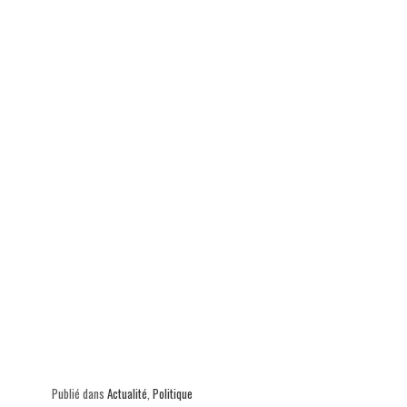
ok
In
Ap
er
p
Publié dans
Actualité
,
Politique