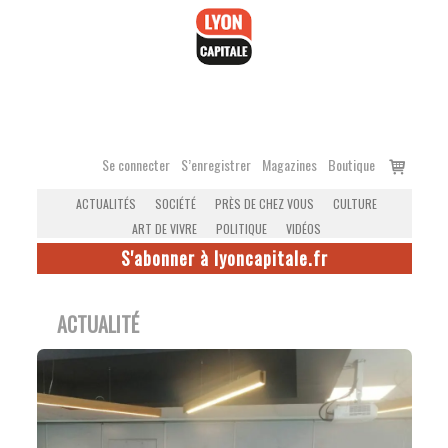
Accéder
au
contenu
Voir
Se connecter
S’enregistrer
Magazines
Boutique
le
ACTUALITÉS
SOCIÉTÉ
PRÈS DE CHEZ VOUS
CULTURE
panier
ART DE VIVRE
POLITIQUE
VIDÉOS
S'abonner à lyoncapitale.fr
ACTUALITÉ