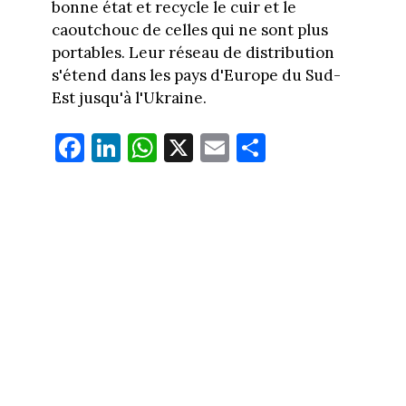
bonne état et recycle le cuir et le
caoutchouc de celles qui ne sont plus
portables. Leur réseau de distribution
s'étend dans les pays d'Europe du Sud-
Est jusqu'à l'Ukraine.
Fa
Li
W
X
E
Pa
ce
nk
ha
m
rt
bo
ed
ts
ail
ag
ok
In
Ap
er
p