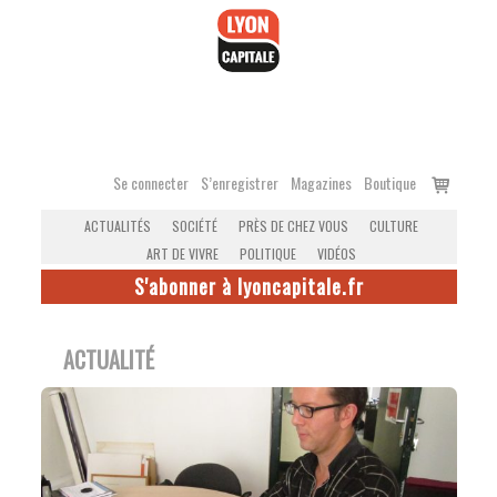
Accéder
au
contenu
Voir
Se connecter
S’enregistrer
Magazines
Boutique
le
ACTUALITÉS
SOCIÉTÉ
PRÈS DE CHEZ VOUS
CULTURE
panier
ART DE VIVRE
POLITIQUE
VIDÉOS
S'abonner à lyoncapitale.fr
ACTUALITÉ