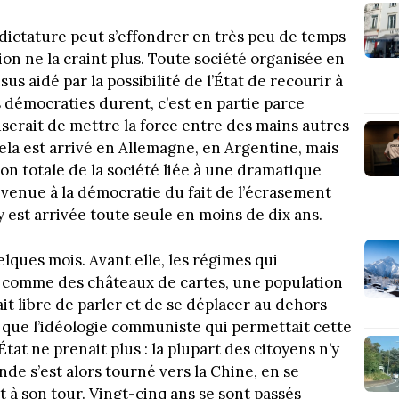
ictature peut s’effondrer en très peu de temps
ion ne la craint plus. Toute société organisée en
s aidé par la possibilité de l’État de recourir à
es démocraties durent, c’est en partie parce
userait de mettre la force entre des mains autres
ela est arrivé en Allemagne, en Argentine, mais
ion totale de la société liée à une dramatique
venue à la démocratie du fait de l’écrasement
y est arrivée toute seule en moins de dix ans.
lques mois. Avant elle, les régimes qui
s comme des châteaux de cartes, une population
it libre de parler et de se déplacer au dehors
re que l’idéologie communiste qui permettait cette
État ne prenait plus : la plupart des citoyens n’y
de s’est alors tourné vers la Chine, en se
à son tour. Vingt-cinq ans se sont passés