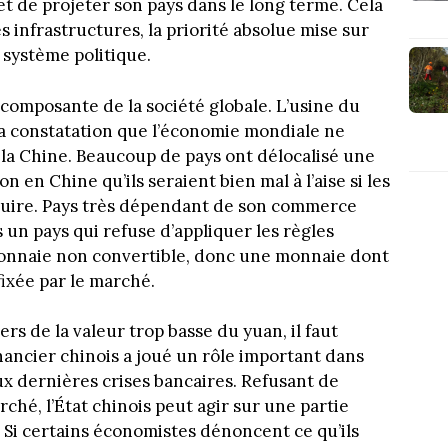
r et de projeter son pays dans le long terme. Cela
 infrastructures, la priorité absolue mise sur
n système politique.
composante de la société globale. L’usine du
la constatation que l’économie mondiale ne
 la Chine. Beaucoup de pays ont délocalisé une
n en Chine qu’ils seraient bien mal à l’aise si les
oduire. Pays très dépendant de son commerce
s un pays qui refuse d’appliquer les règles
onnaie non convertible, donc une monnaie dont
fixée par le marché.
ers de la valeur trop basse du yuan, il faut
ancier chinois a joué un rôle important dans
eux dernières crises bancaires. Refusant de
hé, l’État chinois peut agir sur une partie
. Si certains économistes dénoncent ce qu’ils