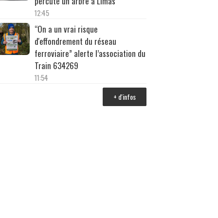
percuté un arbre à Limas
12:45
“On a un vrai risque
d'effondrement du réseau
ferroviaire” alerte l’association du
Train 634269
11:54
+ d'infos