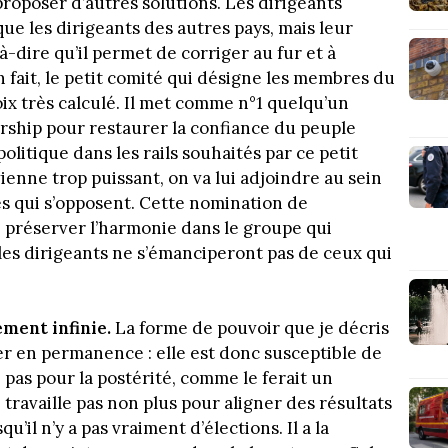
 proposer d’autres solutions. Les dirigeants
que les dirigeants des autres pays, mais leur
à-dire qu’il permet de corriger au fur et à
 fait, le petit comité qui désigne les membres du
ix très calculé. Il met comme n°1 quelqu’un
rship pour restaurer la confiance du peuple
olitique dans les rails souhaités par ce petit
ienne trop puissant, on va lui adjoindre au sein
s qui s’opposent. Cette nomination de
 préserver l’harmonie dans le groupe qui
les dirigeants ne s’émanciperont pas de ceux qui
ement infinie.
La forme de pouvoir que je décris
ler en permanence : elle est donc susceptible de
e pas pour la postérité, comme le ferait un
ne travaille pas non plus pour aligner des résultats
u’il n’y a pas vraiment d’élections. Il a la