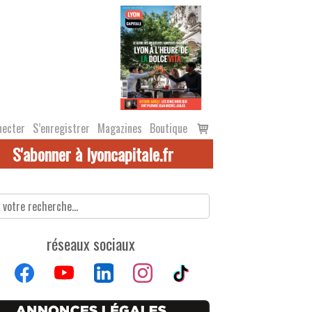
Voir
necter
S’enregistrer
Magazines
Boutique
le
S'abonner à lyoncapitale.fr
panier
réseaux sociaux