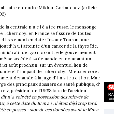
ait faire entendre Mikhaïl Gorbatchev. (article
02)
de la centrale n u c l é a i re russe, le mensonge
 de Tchernobyl en France se fissure de toutes
 n d i s s ement en date : Josiane Tourou, une
jourd' h u i atteinte d'un cancer de la thyro ïde,
ministratif de Lyo n c o n t re le gouvernement
ont même accédé à sa demande en nommant un
 d'ici août prochain, sur un éventuel lien de
gnante et l' i mpact de Tchernobyl. Mieux encore :
nt demandé à la juge d' i n s t ru c t i o n Ma r
arge des principaux dossiers de santé publique, d'
 c h e v, président de l'URSS lors de l'accident
it n' a voir été en possession des relevés de
r, à cette date du 16 m a i , il était déjà trop tard.
s été en posses - sion de ces données avant le 16m a