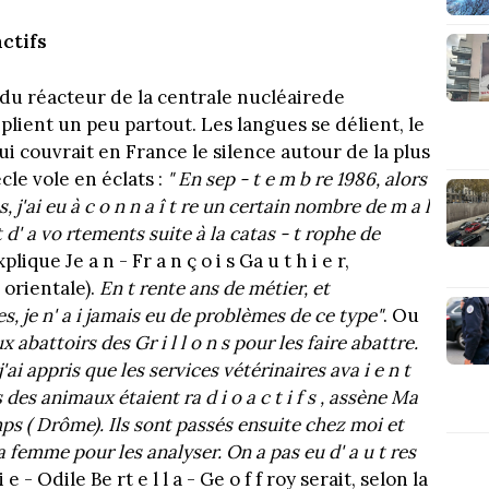
actifs
o n du réacteur de la centrale nucléairede
lient un peu partout. Les langues se délient, le
ui couvrait en France le silence autour de la plus
le vole en éclats :
" En sep - t e m b re 1986, alors
'ai eu à c o n n a î t re un certain nombre de m a l
t d' a vo rtements suite à la catas - t rophe de
plique Je a n - Fr a n ç o i s Ga u t h i e r,
 orientale).
En t rente ans de métier, et
s, je n' a i jamais eu de problèmes de ce type"
. Ou
ux abattoirs des Gr i l l o n s pour les faire abattre.
'ai appris que les services vétérinaires ava i e n t
 des animaux étaient ra d i o a c t i f s , assène Ma
omps ( Drôme). Ils sont passés ensuite chez moi et
 femme pour les analyser. On a pas eu d' a u t res
i e - Odile Be rt e l l a - Ge o f f roy serait, selon la