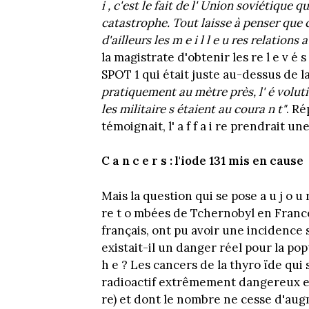
i , c'est le fait de l' Union soviétique qu
catastrophe. Tout laisse à penser que c
d'ailleurs les m e i l l e u res relations 
la magistrate d'obtenir les re l e v é 
SPOT 1 qui était juste au-dessus de 
pratiquement au mètre près, l' é volution
les militaire s étaient au coura n t"
. Ré
témoignait, l' a f f a i re prendrait un
C a n c e r s : l'iode 131 mis en cause
Mais la question qui se pose a u j o u r
re t o mbées de Tchernobyl en France, e
français, ont pu avoir une incidence 
existait-il un danger réel pour la pop
h e ? Les cancers de la thyro ïde qui s
radioactif extrêmement dangereux en c
re) et dont le nombre ne cesse d'au