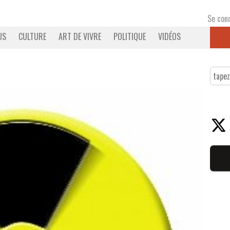
Se con
US
CULTURE
ART DE VIVRE
POLITIQUE
VIDÉOS