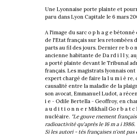
Une Lyonnaise porte plainte et pourr
paru dans Lyon Capitale le 6 mars 20
A l'image du sarc o p h a g e bétonné 
de l'Etat français sur les retombées
parts au fil des jours. Dernier re b o
ancienne habitante de Da rd i l l y, au
a porté plainte devant le Tribunal ad
français. Les magistrats lyonnais 
expert chargé de faire la l u m i è re,
causalité entre la maladie de la plai
son avocat, Emmanuel Ludot, a récemme
i e - Odile Bertella - Geoffroy, en ch
a u d i t i o n n e r Mikhaïl Go r b a t
nucléaire.
"Le gouve rnement français d
radioactivité qu'après le 16 m a i 1986. O
Si les autori - tés françaises n'ont pa