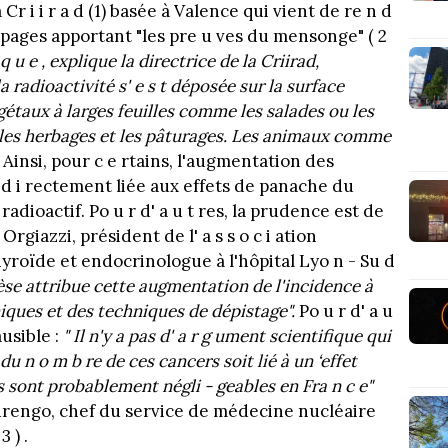
a Cr i i r a d (1) basée à Valence qui vient de re n d
pages apportant "les pre u ves du mensonge" ( 2
o q u e , explique la directrice de la Criirad,
la radioactivité s' e s t déposée sur la surface
gétaux à larges feuilles comme les salades ou les
 les herbages et les pâturages. Les animaux comme
. Ainsi, pour c e rtains, l'augmentation des
 d i rectement liée aux effets de panache du
adioactif. Po u r d' a u t res, la prudence est de
r Orgiazzi, président de l' a s s o c i ation
yroïde et endocrinologue à l'hôpital Lyo n - Su d
thèse attribue cette augmentation de l'incidence à
iniques et des techniques de dépistage".
Po u r d' a u
ausible :
" Il n'y a pas d' a r g ument scientifique qui
 n o m b re de ces cancers soit lié à un ‘effet
s sont probablement négli - geables en Fra n c e"
Aurengo, chef du service de médecine nucléaire
3 ) .