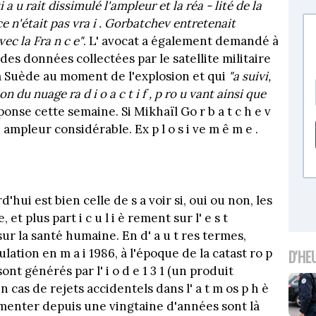
i a u rait dissimulé l'ampleur et la réa - lité de la
e n'était pas vra i . Gorbatchev entretenait
avec la Fra n c e"
. L' avocat a également demandé à
s des données collectées par le satellite militaire
la Suède au moment de l'explosion et qui
"a suivi,
 du nuage ra d i o a c t i f , p ro u vant ainsi que
ponse cette semaine. Si Mikhaïl Go r b a t c h e v
e ampleur considérable. Ex p l o s i ve m ê m e .
d'hui est bien celle de s a voir si, oui ou non, les
t plus part i c u l i è rement sur l' e s t
sur la santé humaine. En d' a u t res termes,
ulation en m a i 1986, à l'époque de la catast ro p
D'HE
ont générés par l' i o d e 1 3 1 (un produit
as de rejets accidentels dans l' a t m os p h è
gmenter depuis une vingtaine d'années sont là