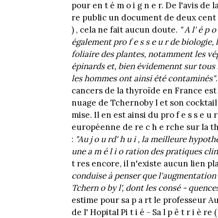
pour en t é m o i g n e r. De l'avis de l
re public un document de deux cent 
) , cela ne fait aucun doute.
" A l' é p 
également pro f e s s e u r de biologie, 
foliaire des plantes, notamment les vé
épinards et, bien évidemennt sur tous
les hommes ont ainsi été contaminés"
cancers de la thyroïde en France est
nuage de Tchernoby l et son cocktail r
mise. Il en est ainsi du pro f e s s e u 
européenne de re c h e rche sur la th
:
"Au j o u rd' h u i , la meilleure hypo
une a m é l i o ration des pratiques cl
t res encore, il n'existe aucun lien pl
conduise à penser que l'augmentation du
Tchern o by l', dont les consé - quence
estime pour sa p a rt le professeur 
de l' Hopital Pi t i é - Sa l p ê t r i è re ( 