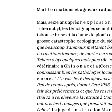
M a l f o rmations et agneaux radio
Mais, seize ans après l' e x p l o s i 
Tchernobyl, les témoignages se multip
tabou se brise et la chape de plomb q
grosse catastrophe écologique du sièc
que beaucoup d'animaux mettaient bas, j
f o rmations foetales, de mort - n é s e
Tchern o byl quelques mois plus tôt,
ex
vétérinaire à Gh i s o n a c c i a (Corse
connaissant bien les pathologies locale
encore :
" J ' a vais livré des agneaux a
Peu de temps après, durant l'été 1986, j
fait des prélèvements et que les re i n s
rtial Fa u re, éleveur à la retraite à C
ont pris les f romages que préparait ma
échos"
. La juge d' i n s t ru ction Ma r 