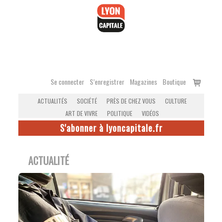
Accéder
au
contenu
Voir
Se connecter
S’enregistrer
Magazines
Boutique
le
ACTUALITÉS
SOCIÉTÉ
PRÈS DE CHEZ VOUS
CULTURE
panier
ART DE VIVRE
POLITIQUE
VIDÉOS
S'abonner à lyoncapitale.fr
ACTUALITÉ