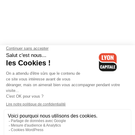
Contactez-nous
-
Mentions légales
-
CGV
-
Politique de
confidentialité
-
Gestion des cookies
-
Lyon Capitale TV
-
Archives
Lyon Capitale