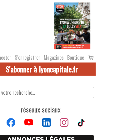
Voir
necter
S’enregistrer
Magazines
Boutique
le
S'abonner à lyoncapitale.fr
panier
réseaux sociaux