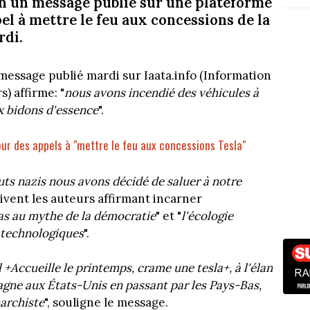
on un message publié sur une plateforme
el à mettre le feu aux concessions de la
rdi.
le message publié mardi sur Iaata.info (Information
) affirme: "
nous avons incendié des véhicules à
ux bidons d'essence
".
ur des appels à "mettre le feu aux concessions Tesla"
aluts nazis nous avons décidé de saluer à notre
crivent les auteurs affirmant incarner
pas au mythe de la démocratie
" et "
l'écologie
s technologiques
".
l +Accueille le printemps, crame une tesla+, à l'élan
magne aux États-Unis en passant par les Pays-Bas,
narchiste
", souligne le message.