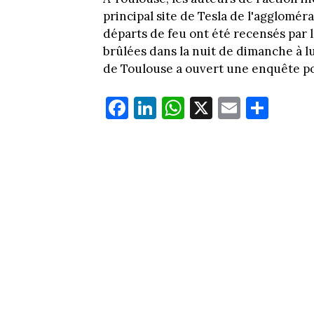
principal site de Tesla de l'agglomér
départs de feu ont été recensés par 
brûlées dans la nuit de dimanche à l
de Toulouse a ouvert une enquête po
Fa
Li
W
X
E
Pa
ce
nk
ha
m
rt
bo
ed
ts
ail
ag
ok
In
Ap
er
p