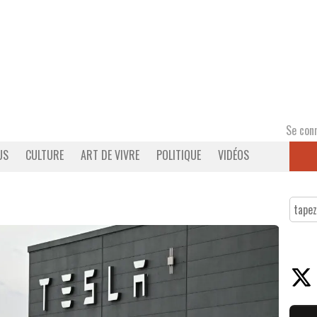
Se con
US
CULTURE
ART DE VIVRE
POLITIQUE
VIDÉOS