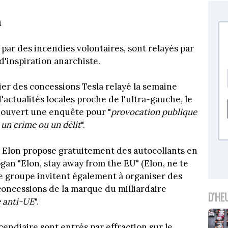
n
par des incendies volontaires, sont relayés par
'inspiration anarchiste.
dier des concessions Tesla relayé la semaine
'actualités locales proche de l'ultra-gauche, le
r ouvert une enquête pour "
provocation publique
 un crime ou un délit
".
p Elon propose gratuitement des autocollants en
logan "Elon, stay away from the EU" (Elon, ne te
ce groupe invitent également à organiser des
 concessions de la marque du milliardaire
D'HE
 anti-UE
".
cendiaire sont entrés par effraction sur le