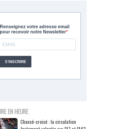
URE EN HEURE
Chassé-croisé : la circulation
fortement ralentie sur l'A7 et l'A43