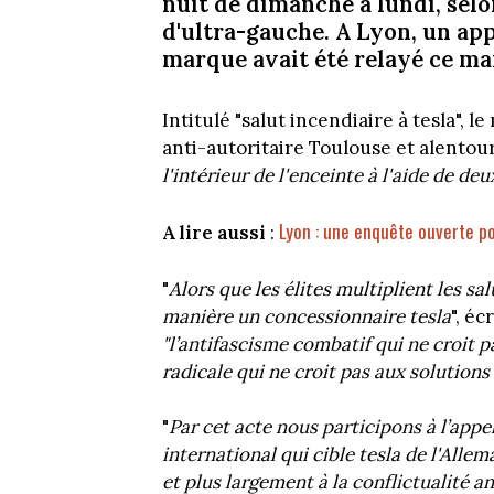
nuit de dimanche à lundi, sel
d'ultra-gauche. A Lyon, un app
marque avait été relayé ce ma
Intitulé "salut incendiaire à tesla", 
anti-autoritaire Toulouse et alentours
l'intérieur de l'enceinte à l'aide de de
Lyon : une enquête ouverte po
A lire aussi
:
"
Alors que les élites multiplient les s
manière un concessionnaire tesla
", é
"l’antifascisme combatif qui ne croit 
radicale qui ne croit pas aux solution
"
Par cet acte nous participons à l’appe
international qui cible tesla de l'Alle
et plus largement à la conflictualité a