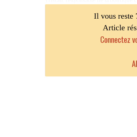
Tristan, responsable de la boutique C
Il vous reste 
Article ré
Connectez vo
A