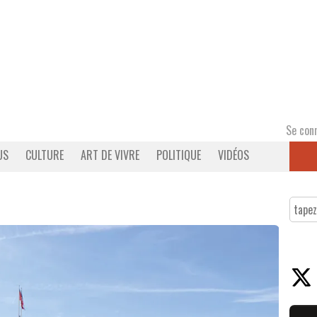
Se con
US
CULTURE
ART DE VIVRE
POLITIQUE
VIDÉOS