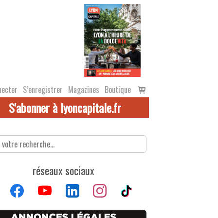
Voir
necter
S’enregistrer
Magazines
Boutique
le
S'abonner à lyoncapitale.fr
panier
réseaux sociaux