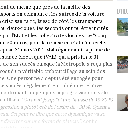
out de même que près de la moitié des
D'HE
sports en commun et les autres de la voiture.
crise sanitaire, laissé de côté les transports
 au deux-roues, les seconds ont pu être incités
 par l’État et les collectivités locales. Le “Coup
de 50 euros, pour la remise en état d’un cycle.
jusqu’au 31 mars 2021. Mais également la prime de
stance électrique (VAE), qui a pris fin le 31
 de son succès puisque la Métropole a reçu plus
voqué un véritable embouteillage au sein des
ime. Une personne a depuis été engagée pour
 Ce succès a également entraîné une relative
 confirmant un peu plus la progression du vélo
 utilisés.
“On avait jusqu’ici une hausse de 15-20 %
ogression a plutôt été de l’ordre de +30 %. Quant à
veau. On peut se dire que cette dynamique va se
 d’arriver sur une forme de plateau”
, confie