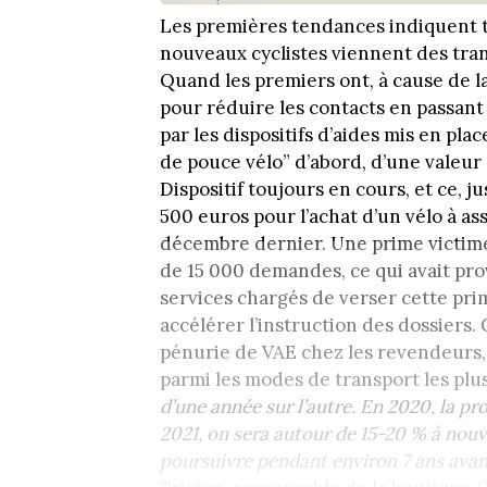
Les premières tendances indiquent t
nouveaux cyclistes viennent des tran
Quand les premiers ont, à cause de la 
pour réduire les contacts en passant
par les dispositifs d’aides mis en place
de pouce vélo” d’abord, d’une valeur 
Dispositif toujours en cours, et ce, 
500 euros pour l’achat d’un vélo à assi
décembre dernier. Une prime victime
de 15 000 demandes, ce qui avait pro
services chargés de verser cette pr
accélérer l’instruction des dossiers.
pénurie de VAE chez les revendeurs,
parmi les modes de transport les plus
d’une année sur l’autre. En 2020, la pr
2021, on sera autour de 15-20 % à nou
poursuivre pendant environ 7 ans avant