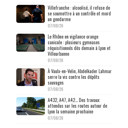
Villefranche : alcoolisé, il refuse de
se soumettre à un contrôle et mord
un gendarme
07/08/26
Le Rhône en vigilance orange
canicule : plusieurs gymnases
réquisitionnés dès demain à Lyon et
Villeurbanne
07/08/26
À Vaulx-en-Velin, Abdelkader Lahmar
serre la vis contre les dépôts
sauvages
07/08/26
A432, A47, A42… Des travaux
attendus sur les routes autour de
Lyon la semaine prochaine
07/08/26