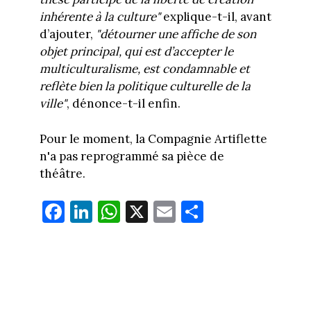
inhérente à la culture"
explique-t-il, avant
d’ajouter,
"détourner une affiche de son
objet principal, qui est d’accepter le
multiculturalisme, est condamnable et
reflète bien la politique culturelle de la
ville"
, dénonce-t-il enfin.
Pour le moment, la Compagnie Artiflette
n'a pas reprogrammé sa pièce de
théâtre.
Fa
Li
W
X
E
Pa
ce
nk
ha
m
rt
bo
ed
ts
ail
ag
ok
In
Ap
er
p