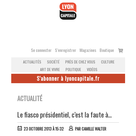
Accéder
au
contenu
Voir
Se connecter
S’enregistrer
Magazines
Boutique
le
ACTUALITÉS
SOCIÉTÉ
PRÈS DE CHEZ VOUS
CULTURE
panier
ART DE VIVRE
POLITIQUE
VIDÉOS
S'abonner à lyoncapitale.fr
ACTUALITÉ
Le fiasco présidentiel, c’est la faute à…
23 OCTOBRE 2013 À 15:32
PAR
CAMILLE WALTER