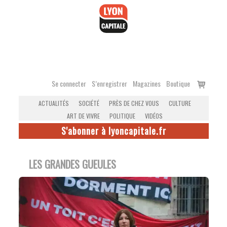
Accéder
au
contenu
Voir
Se connecter
S’enregistrer
Magazines
Boutique
le
ACTUALITÉS
SOCIÉTÉ
PRÈS DE CHEZ VOUS
CULTURE
panier
ART DE VIVRE
POLITIQUE
VIDÉOS
S'abonner à lyoncapitale.fr
LES GRANDES GUEULES