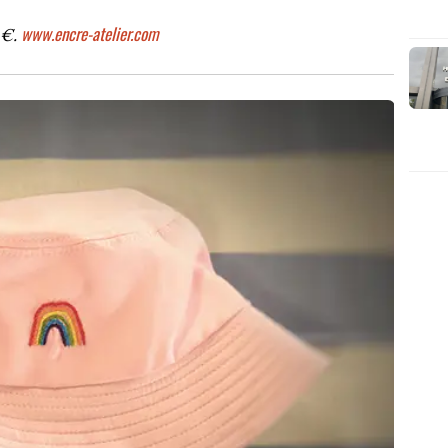
www.encre-atelier.com
 €.