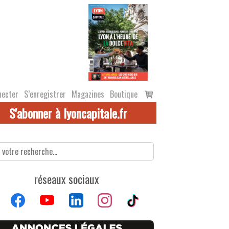
Voir
necter
S’enregistrer
Magazines
Boutique
le
S'abonner à lyoncapitale.fr
panier
réseaux sociaux