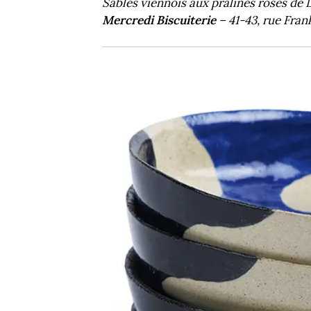
Sablés viennois aux pralines roses de L
Mercredi Biscuiterie
– 41-43, rue Fran