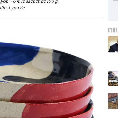
yon – 6 € le sachet de 100 g.
klin, Lyon 2e
D'HE