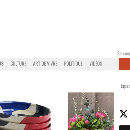
Se con
US
CULTURE
ART DE VIVRE
POLITIQUE
VIDÉOS